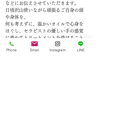
などにお伝えさせていただきます。
日頃沢山使いながら頑張るご自身の頭
や身体を、
何も考えずに、温かいオイルで心身を
ほぐし、セラピストの優しい手の感覚
に委ねてトリートメントを受けること
はとても心地よく、そして満たされる
Phone
Email
Instagram
LINE
癒しの時間になると思います。
春の動きのあるエネルギーにゆっくり
とゆっくりと順応させていく感覚で、
日々を快適に過ごしていきましょう。
Ayurveda salon tulsi
セラピスト　TOMOMI
シロダーラ
中野坂上
アーユルヴェーダ